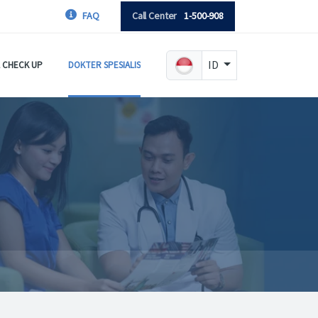
FAQ
Call Center
1-500-908
ID
 CHECK UP
DOKTER SPESIALIS