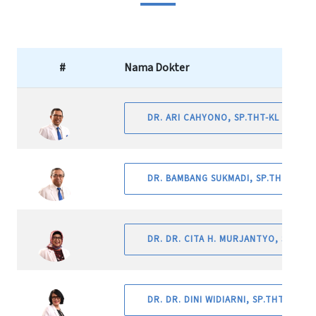
#
Nama Dokter
DR. ARI CAHYONO, SP.THT-KL (K)
DR. BAMBANG SUKMADI, SP.THT-KL
DR. DR. CITA H. MURJANTYO, SP.THT
DR. DR. DINI WIDIARNI, SP.THT-KL (K)